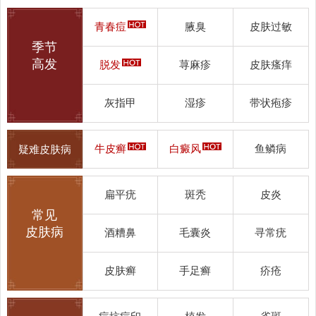
青春痘
腋臭
皮肤过敏
季节
高发
脱发
荨麻疹
皮肤瘙痒
灰指甲
湿疹
带状疱疹
牛皮癣
白癜风
鱼鳞病
疑难皮肤病
扁平疣
斑秃
皮炎
常见
皮肤病
酒糟鼻
毛囊炎
寻常疣
皮肤癣
手足癣
疥疮