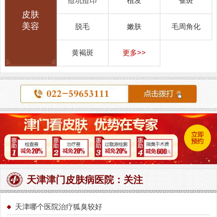
痘坑痘印
植发
雀斑
皮肤
美容
脱毛
嫩肤
毛周角化
黄褐斑
更多>>
天津津门皮肤病医院：关注
天津哪个医院治疗狐臭较好