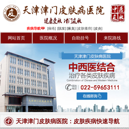
专家介绍
青春痘
病友交流
牛皮癣
疾病导航
[痤疮]
[脱发]
[腋臭]
[皮肤瘙痒]
[皮炎]
来院路线
皮炎
网站首页
医院概况
自助挂号
来院路线
自助挂号
灰指甲
腋臭
天津津门皮肤病医院：皮肤疾病快速导航