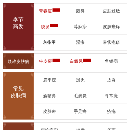
青春痘
腋臭
皮肤过敏
季节
高发
脱发
荨麻疹
皮肤瘙痒
灰指甲
湿疹
带状疱疹
牛皮癣
白癜风
鱼鳞病
疑难皮肤病
扁平疣
斑秃
皮炎
常见
皮肤病
酒糟鼻
毛囊炎
寻常疣
皮肤癣
手足癣
疥疮