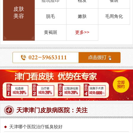
痘坑痘印
植发
雀斑
皮肤
美容
脱毛
嫩肤
毛周角化
黄褐斑
更多>>
天津津门皮肤病医院：关注
天津哪个医院治疗狐臭较好