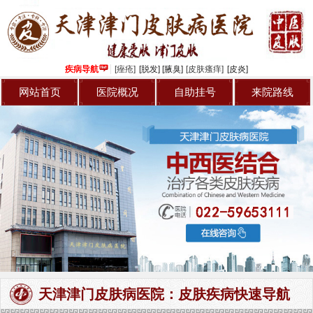
专家介绍
青春痘
病友交流
牛皮癣
疾病导航
[痤疮]
[脱发]
[腋臭]
[皮肤瘙痒]
[皮炎]
来院路线
皮炎
网站首页
医院概况
自助挂号
来院路线
自助挂号
灰指甲
腋臭
天津津门皮肤病医院：皮肤疾病快速导航