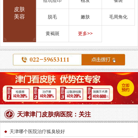
痘坑痘印
植发
雀斑
皮肤
美容
脱毛
嫩肤
毛周角化
黄褐斑
更多>>
天津津门皮肤病医院：关注
天津哪个医院治疗狐臭较好