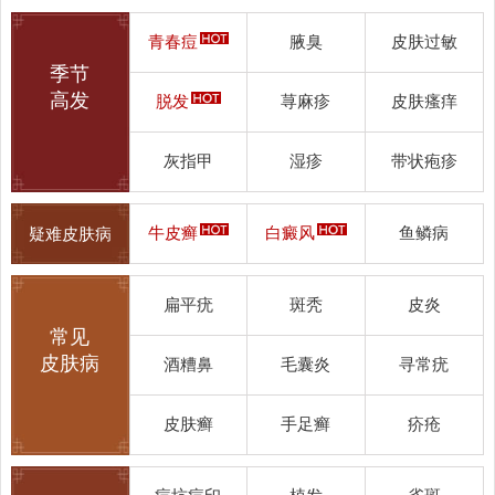
青春痘
腋臭
皮肤过敏
季节
高发
脱发
荨麻疹
皮肤瘙痒
灰指甲
湿疹
带状疱疹
牛皮癣
白癜风
鱼鳞病
疑难皮肤病
扁平疣
斑秃
皮炎
常见
皮肤病
酒糟鼻
毛囊炎
寻常疣
皮肤癣
手足癣
疥疮