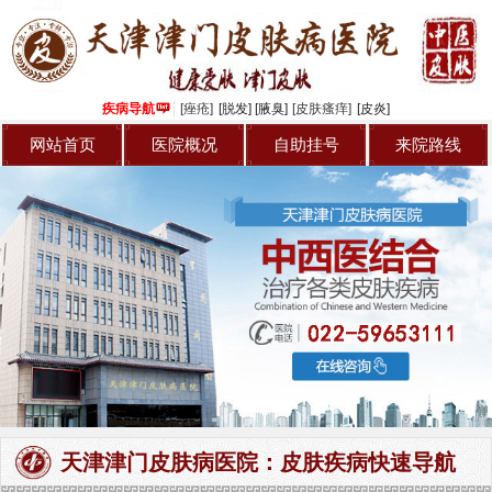
专家介绍
青春痘
病友交流
牛皮癣
疾病导航
[痤疮]
[脱发]
[腋臭]
[皮肤瘙痒]
[皮炎]
来院路线
皮炎
网站首页
医院概况
自助挂号
来院路线
自助挂号
灰指甲
腋臭
天津津门皮肤病医院：皮肤疾病快速导航